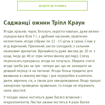
ДОДАТИ ДО КОШИКА
Саджанці ожини Тріпл Краун
Ягоди, красиві, чорні, бліскучі, округло-овальні, дуже великі -
середня вага біля 7 г, з дрібним насінням, практично
непомітним, ягоди зібрані по 12 - 15 штук в грона. Смак у
ягід відмінний, Приємний, кисло-солодкий, з сильним
ожиновим ароматом. Врожайність дуже висока до 20 кг з
куща, Іноді до 40 кг (при інтенсівному догляді). Спеку
переносить прекрасно, ягоди не печуться. Збирати стиглі
ягоди треба раз на три - чотири дні, що не залишати на
довший період їх на пагонах. Ягоди більш придатні для
вживання в свіжому вигляді і для переробки в компоти,
джем, варення, сік, а також для заморожування. Якщо процес
заморозки проведено правильно, то плоди не втрачають
своїх якостей.
У плодах ожині міститься дуже багато вітамінів і
мікроелементів. Листки ожини містять в 4 рази более