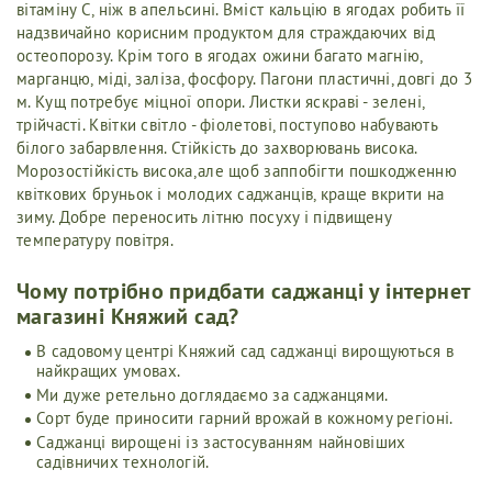
вітаміну С, ніж в апельсині. Вміст кальцію в ягодах робить її
надзвичайно корисним продуктом для страждаючих від
остеопорозу. Крім того в ягодах ожини багато магнію,
марганцю, міді, заліза, фосфору. Пагони пластичні, довгі до 3
м. Кущ потребує міцної опори. Листки яскраві - зелені,
трійчасті. Квітки світло - фіолетові, поступово набувають
білого забарвлення. Стійкість до захворювань висока.
Морозостійкість висока,але щоб заппобігти пошкодженню
квіткових бруньок і молодих саджанців, краще вкрити на
зиму. Добре переносить літню посуху і підвищену
температуру повітря.
Чому потрібно придбати саджанці у інтернет
магазині Княжий сад?
В садовому центрі Княжий сад саджанці вирощуються в
найкращих умовах.
Ми дуже ретельно доглядаємо за саджанцями.
Сорт буде приносити гарний врожай в кожному регіоні.
Саджанці вирощені із застосуванням найновіших
садівничих технологій.