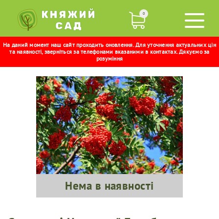
0
На даний момент наш сайт проходить оновлення. Для уточнення актуальних цін
ГОРОБИНА ЧЕРВОНА
та наявності, зверніться за телефонами вказаними в контактах. Дякуємо за
розуміння
Нема в наявності