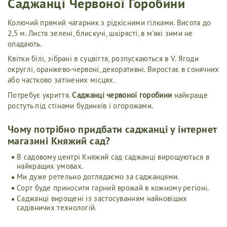
Саджанці Червоної Горобини
Колючий прямий чагарник з рідкісними гілками. Висота до
2,5 м. Листя зелені, блискучі, шкірясті, в м'які зими не
опадають.
Квітки білі, зібрані в суцвіття, розпускаються в V. Ягоди
округлі, оранжево-червоні, декоративні. Виростає в сонячних
або частково затінених місцях.
Потребує укриття.
Саджанці червоної горобини
найкраще
ростуть під стінами будинків і огорожами.
Чому потрібно придбати саджанці у інтернет
магазині Княжий сад?
В садовому центрі Княжий сад саджанці вирощуються в
найкращих умовах.
Ми дуже ретельно доглядаємо за саджанцями.
Сорт буде приносити гарний врожай в кожному регіоні.
Саджанці вирощені із застосуванням найновіших
садівничих технологій.