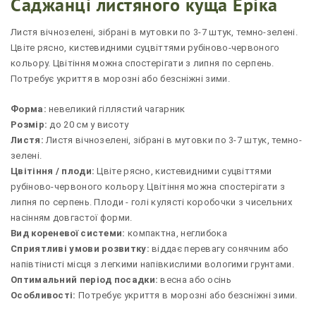
Саджанці листяного куща Еріка
Листя вічнозелені, зібрані в мутовки по 3-7 штук, темно-зелені.
Цвіте рясно, кистевидними суцвіттями рубіново-червоного
кольору. Цвітіння можна спостерігати з липня по серпень.
Потребує укриття в морозні або безсніжні зими.
Форма:
невеликий гіллястий чагарник
Розмір:
до 20 см у висоту
Листя:
Листя вічнозелені, зібрані в мутовки по 3-7 штук, темно-
зелені.
Цвітіння / плоди:
Цвіте рясно, кистевидними суцвіттями
рубіново-червоного кольору. Цвітіння можна спостерігати з
липня по серпень. Плоди - голі кулясті коробочки з чисельних
насінням довгастої форми.
Вид кореневої системи:
компактна, неглибока
Сприятливі умови розвитку:
віддає перевагу сонячним або
напівтінисті місця з легкими напівкислими вологими грунтами.
Оптимальний період посадки:
весна або осінь
Особливості:
Потребує укриття в морозні або безсніжні зими.