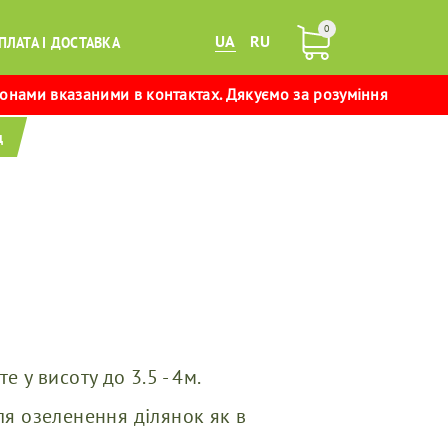
0
UA
RU
ПЛАТА І ДОСТАВКА
фонами вказаними в контактах. Дякуємо за розуміння
д
 у висоту до 3.5 - 4м.
ля озеленення ділянок як в