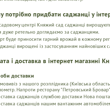
у потрібно придбати саджанці у інте
садовому центрі Княжий сад саджанці вирощуют
 дуже ретельно доглядаємо за саджанцями.
рт буде приносити гарний врожай в кожному регі
джанці вирощені із застосуванням найновіших с
ата і доставка в інтернет магазині К
соби доставки
мовивіз з нашого розплідника (Київська область
лометр. Напроти ресторану "Петровський Бровар"
ставка саджанців службою доставки Нова пошта
ставка саджанців нашим вантажним автомобілем 