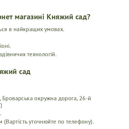
рнет магазині Княжий сад?
ься в найкращих умовах.
оні.
адівничих технологій.
няжий сад
, Броварська окружна дорога, 26-й
)
.
(Вартість уточнюйте по телефону).