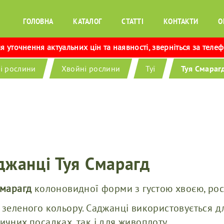
ГОЛОВНА
КАТАЛОГ
СТАТТІ
КОНТАКТИ
О
 уточнення актуальних цін та наявності, зверніться за теле
і рослини
Хвойні рослини
Туї
Туя Смараг
джанці Туя Смарагд
Смарагд
колоновидної форми з густою хвоєю, росте
 зеленого кольору. Саджанці використовується д
ичних посадках, так і для живоплоту.