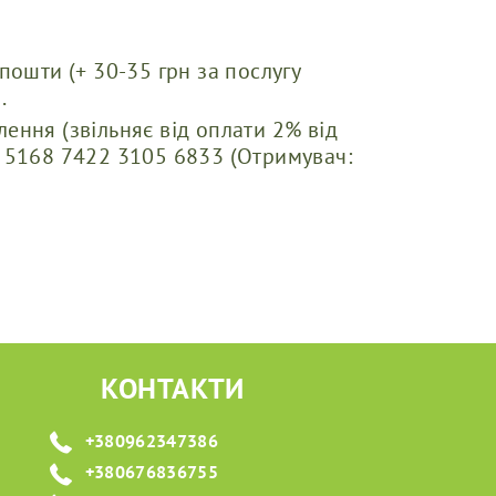
пошти (+ 30-35 грн за послугу
.
ення (звільняє від оплати 2% від
) 5168 7422 3105 6833 (Отримувач:
КОНТАКТИ
+380962347386
+380676836755