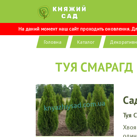
На даний момент наш сайт проходить оновлення. Для
Головна
Каталог
Декоративн
ТУЯ СМАРАГД
Са
Туя 
Хвоя
один