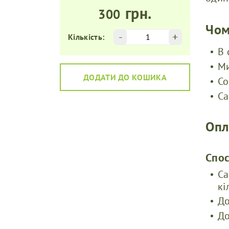
грн.
300
Чом
-
+
Кількість:
В 
Ми
ДОДАТИ ДО КОШИКА
Со
Са
Опл
Cпо
Са
кі
До
До