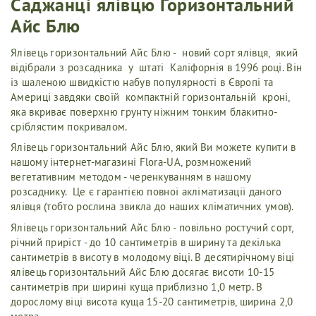
Саджанці ялівцю Горизонтальний
Айс Блю
Ялівець горизонтальний Айс Блю - новий сорт ялівця, який
відібрали з розсадника у штаті Каліфорнія в 1996 році. Він
із шаленою швидкістю набув популярності в Європі та
Америці завдяки своїй компактній горизонтальній кроні,
яка вкриває поверхню грунту ніжним тонким блакитно-
сріблястим покривалом.
Ялівець горизонтальний Айс Блю, який Ви можете купити в
нашому інтернет-магазині Flora-UA, розмножений
вегетативним методом - черенкуванням в нашому
розсаднику. Це є гарантією повної акліматизації даного
ялівця (тобто рослина звикла до наших кліматичних умов).
Ялівець горизонтальний Айс Блю - повільно ростучий сорт,
річний приріст - до 10 сантиметрів в ширину та декілька
сантиметрів в висоту в молодому віці. В десятирічному віці
ялівець горизонтальний Айс Блю досягає висоти 10-15
сантиметрів при ширині куща приблизно 1,0 метр. В
дорослому віці висота куща 15-20 сантиметрів, ширина 2,0