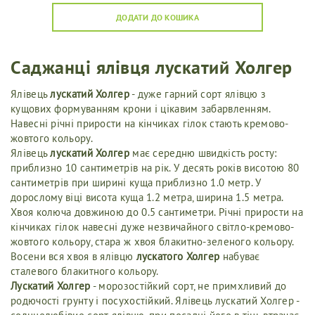
ДОДАТИ ДО КОШИКА
Саджанці ялівця лускатий Холгер
Ялівець
лускатий Холгер
- дуже гарний сорт ялівцю з
кущових формуванням крони і цікавим забарвленням.
Навесні річні прирости на кінчиках гілок стають кремово-
жовтого кольору.
Ялівець
лускатий Холгер
має середню швидкість росту:
приблизно 10 сантиметрів на рік. У десять років висотою 80
сантиметрів при ширині куща приблизно 1.0 метр. У
дорослому віці висота куща 1.2 метра, ширина 1.5 метра.
Хвоя колюча довжиною до 0.5 сантиметри. Річні прирости на
кінчиках гілок навесні дуже незвичайного світло-кремово-
жовтого кольору, стара ж хвоя блакитно-зеленого кольору.
Восени вся хвоя в ялівцю
лускатого Холгер
набуває
сталевого блакитного кольору.
Лускатий Холгер
- морозостійкий сорт, не примхливий до
родючості грунту і посухостійкий. Ялівець лускатий Холгер -