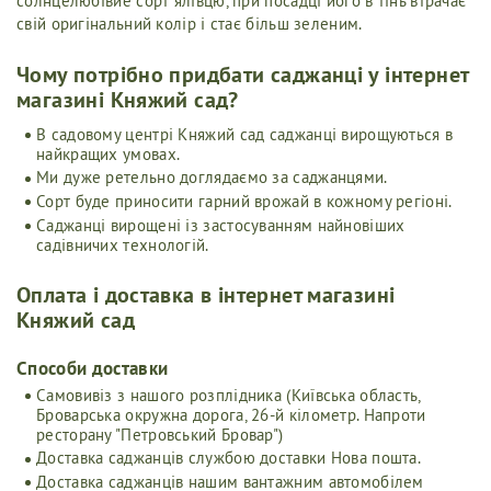
солнцелюбівие сорт ялівцю, при посадці його в тінь втрачає
свій оригінальний колір і стає більш зеленим.
Чому потрібно придбати саджанці у інтернет
магазині Княжий сад?
В садовому центрі Княжий сад саджанці вирощуються в
найкращих умовах.
Ми дуже ретельно доглядаємо за саджанцями.
Сорт буде приносити гарний врожай в кожному регіоні.
Саджанці вирощені із застосуванням найновіших
садівничих технологій.
Оплата і доставка в інтернет магазині
Княжий сад
Cпособи доставки
Самовивіз з нашого розплідника (Київська область,
Броварська окружна дорога, 26-й кілометр. Напроти
ресторану "Петровський Бровар")
Доставка саджанців службою доставки Нова пошта.
Доставка саджанців нашим вантажним автомобілем