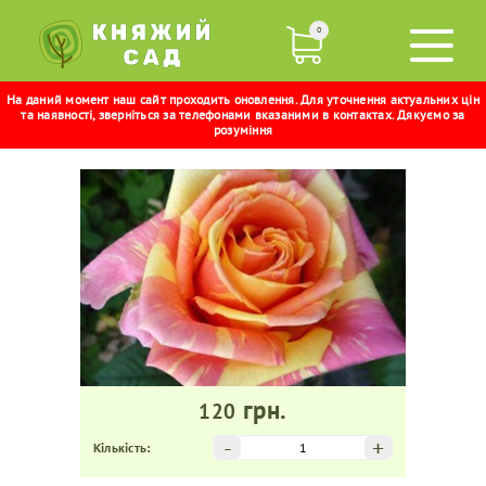
0
На даний момент наш сайт проходить оновлення. Для уточнення актуальних цін
ФІЄСТА
та наявності, зверніться за телефонами вказаними в контактах. Дякуємо за
розуміння
грн.
120
-
+
Кількість: