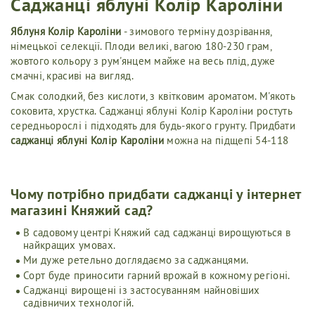
Саджанці яблуні Колір Кароліни
Яблуня Колір Кароліни
- зимового терміну дозрівання,
німецької селекції. Плоди великі, вагою 180-230 грам,
жовтого кольору з рум'янцем майже на весь плід, дуже
смачні, красиві на вигляд.
Смак солодкий, без кислоти, з квітковим ароматом. М'якоть
соковита, хрустка. Саджанці яблуні Колір Кароліни ростуть
середньорослі і підходять для будь-якого грунту. Придбати
саджанці яблуні Колір Кароліни
можна на підщепі 54-118
Чому потрібно придбати саджанці у інтернет
магазині Княжий сад?
В садовому центрі Княжий сад саджанці вирощуються в
найкращих умовах.
Ми дуже ретельно доглядаємо за саджанцями.
Сорт буде приносити гарний врожай в кожному регіоні.
Саджанці вирощені із застосуванням найновіших
садівничих технологій.