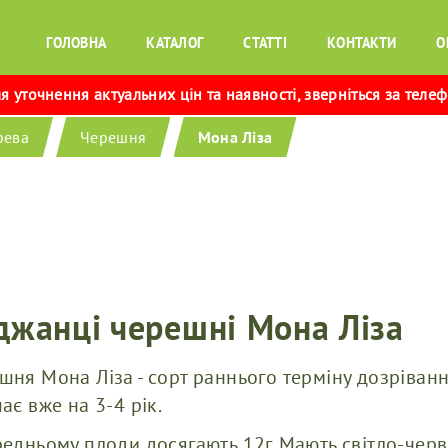
ГОЛОВНА
КАТАЛОГ
СТАТТІ
КОНТАКТИ
О
 уточнення актуальних цін та наявності, зверніться за теле
рева
Черешня
Мона Ліза
джанці черешні Мона Ліза
шня Мона Ліза - сорт раннього терміну дозріва
ає вже на 3-4 рік.
редньому плоди досягають 12г. Мають світло-чер