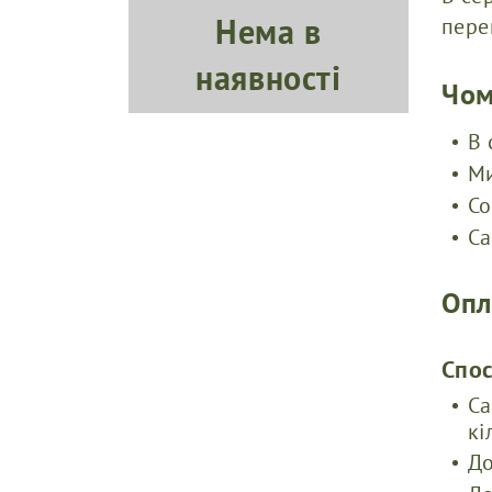
Нема в
пере
наявності
Чом
В 
Ми
Со
Са
Опл
Cпо
Са
кі
До