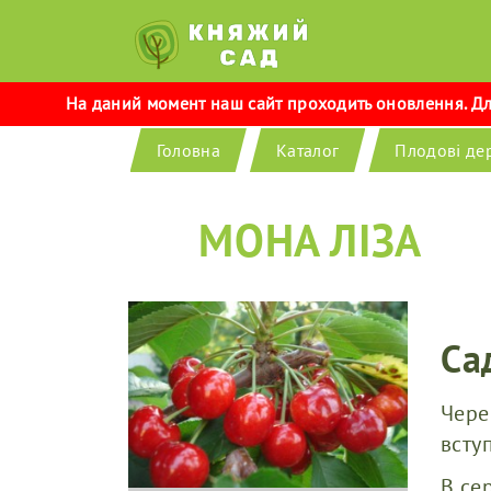
На даний момент наш сайт проходить оновлення. Для
Головна
Каталог
Плодові де
МОНА ЛІЗА
Са
Чере
вступ
В се