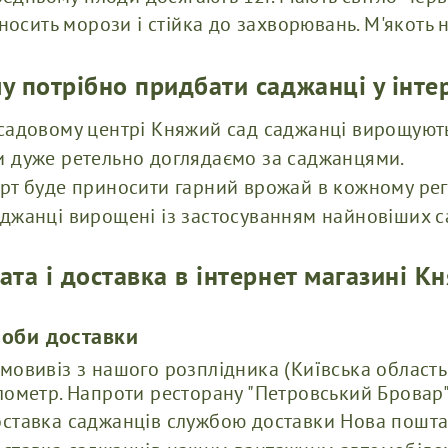
носить морози і стійка до захворювань. М'якоть 
у потрібно придбати саджанці у інте
садовому центрі Княжий сад саджанці вирощуют
 дуже ретельно доглядаємо за саджанцями.
рт буде приносити гарний врожай в кожному регі
джанці вирощені із застосуванням найновіших с
ата і доставка в інтернет магазині К
соби доставки
мовивіз з нашого розплідника (Київська область
лометр. Напроти ресторану "Петровський Бровар"
ставка саджанців службою доставки Нова пошта