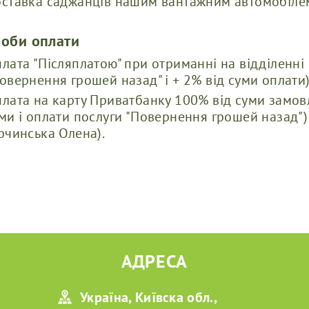
ставка саджанців нашим вантажним автомобілем 
соби оплати
лата "Післяплатою" при отриманні на відділенні 
овернення грошей назад" і + 2% від суми оплати)
лата на карту Приватбанку 100% від суми замовл
ми і оплати послуги "Повернення грошей назад"
рчинська Олена).
АДРЕСА
Україна, Київска обл.,