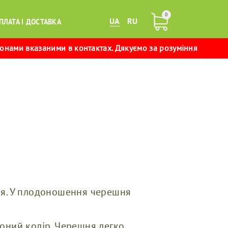
0
UA
RU
ПЛАТА І ДОСТАВКА
фонами вказаними в контактах. Дякуємо за розуміння
ння. У плодоношення черешня
воний колір. Черешня легко