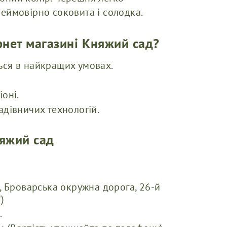
неймовірно соковита і солодка.
рнет магазині Княжий сад?
ься в найкращих умовах.
оні.
адівничих технологій.
няжий сад
, Броварська окружна дорога, 26-й
)
.