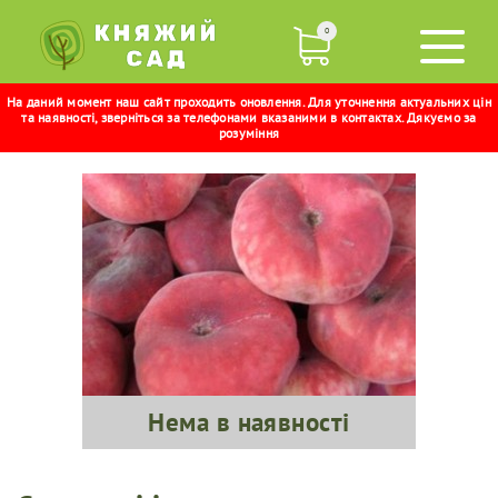
0
На даний момент наш сайт проходить оновлення. Для уточнення актуальних цін
НІКІТСЬКИЙ
та наявності, зверніться за телефонами вказаними в контактах. Дякуємо за
розуміння
Нема в наявності