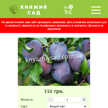
0
На даний момент наш сайт проходить оновлення. Для уточнення актуальних цін
ШТУТГАРТ
та наявності, зверніться за телефонами вказаними в контактах. Дякуємо за
розуміння
грн.
350
-
+
Кількість:
Сорт: