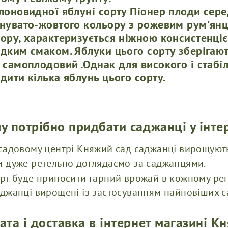
лоновидної яблуні сорту Піонер плоди сере
нувато-жовтого кольору з рожевим рум'янце
ору, характеризується ніжною консистенці
дким смаком. Яблуки цього сорту зберігают
 самоплодовий .Однак для високого і стаб
дити кілька яблунь цього сорту.
у потрібно придбати саджанці у інте
садовому центрі Княжий сад саджанці вирощуют
 дуже ретельно доглядаємо за саджанцями.
рт буде приносити гарний врожай в кожному регі
джанці вирощені із застосуванням найновіших с
ата і доставка в інтернет магазині К