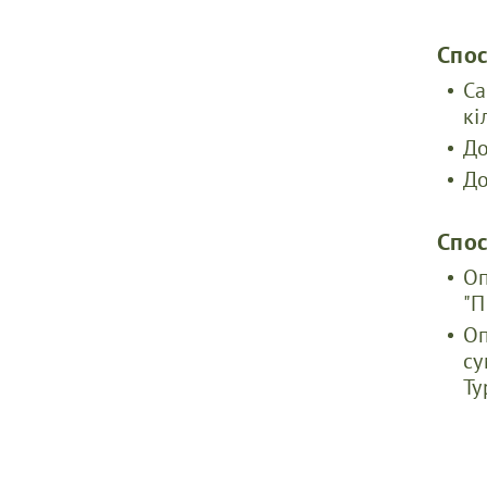
Cпо
Са
кі
До
До
Спо
Оп
"П
Оп
су
Ту