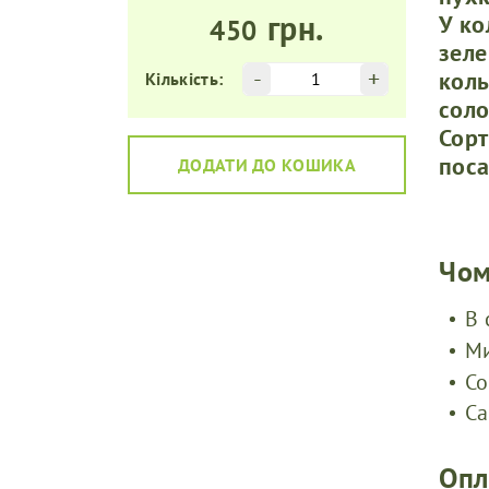
грн.
У ко
450
зеле
-
+
коль
Кількість:
соло
Сорт
поса
ДОДАТИ ДО КОШИКА
Чом
В 
Ми
Со
Са
Опл