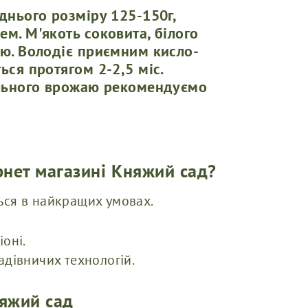
днього розміру 125-150г,
м. М'якоть соковита, білого
єю. Володіє приємним кисло-
ься протягом 2-2,5 міс.
ільного врожаю рекомендуємо
рнет магазині Княжий сад?
ься в найкращих умовах.
оні.
адівничих технологій.
няжий сад