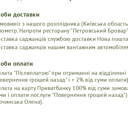
соби доставки
мовивіз з нашого розплідника (Київська область
лометр. Напроти ресторану "Петровський Бровар"
ставка саджанців службою доставки Нова пошта
ставка саджанців нашим вантажним автомобілем 
соби оплати
лата "Післяплатою" при отриманні на відділенні 
овернення грошей назад" і + 2% від суми оплати)
лата на карту Приватбанку 100% від суми замовл
ми і оплати послуги "Повернення грошей назад"
рчинська Олена).