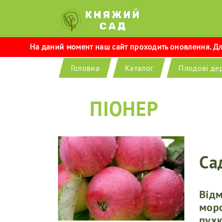
На даний момент наш сайт проходить оновлення. Для
Головна
Каталог
Плодові де
ПІОНЕР
Са
Відм
моро
пухк