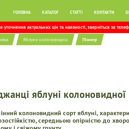
ГОЛОВНА
КАТАЛОГ
СТАТТІ
КОНТАКТИ
О
 уточнення актуальних цін та наявності, зверніться за теле
рева
Яблуня колоновидна
Піонер
джанці яблуні колоновидної
інний колоновидний сорт яблуні, характер
зостійкістю, середньою опірністю до хворо
ому і свіжому грунту.