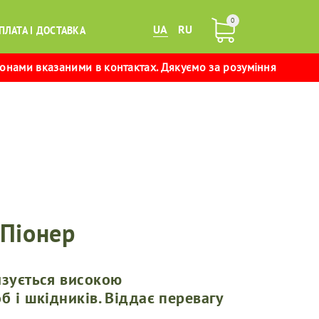
0
UA
RU
ПЛАТА І ДОСТАВКА
фонами вказаними в контактах. Дякуємо за розуміння
 Піонер
изується високою
б і шкідників. Віддає перевагу